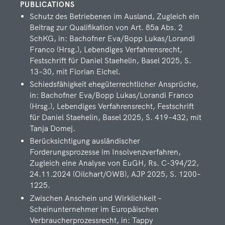
PUBLICATIONS
LEGAL ASSOCIATE
Schutz des Betriebenen im Ausland, Zugleich ein
Beitrag zur Qualifikation von Art. 85a Abs. 2
SchKG, in: Bachofner Eva/Bopp Lukas/Lorandi
Franco (Hrsg.), Lebendiges Verfahrensrecht,
Festschrift für Daniel Staehelin, Basel 2025, S.
13–30, mit Florian Eichel.
SUPPORT
Schiedsfähigkeit ehegüterrechtlicher Ansprüche,
The contact details of our support staff you can find here. At
in: Bachofner Eva/Bopp Lukas/Lorandi Franco
anytime they are pleased to assist you.
(Hrsg.), Lebendiges Verfahrensrecht, Festschrift
für Daniel Staehelin, Basel 2025, S. 419–432, mit
Olena Fäs
Tanja Domej.
Berücksichtigung ausländischer
SECRETARIAT
Forderungsprozesse im Insolvenzverfahren,
Zugleich eine Analyse von EuGH, Rs. C-394/22,
24.11.2024 (Oilchart/OWB), AJP 2025, S. 1200–
1225.
Alina Fuchs
Zwischen Anschein und Wirklichkeit –
Scheinunternehmer im Europäischen
SECRETARIAT
Verbraucherprozessrecht, in: Tappy