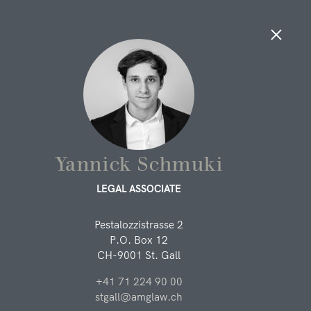
LAWYERS, LEGAL ASSOCIATES
AND SUPPORT
People
Yannick Schmuki
LEGAL ASSOCIATE
LAWYERS AND LEGAL ASSOCIATES
Pestalozzistrasse 2
You can find out more about the lawyers and legal
P.O. Box 12
associates of our law firm here. We will be happy to advise
CH-9001 St. Gall
you.
+41 71 224 90 00
Lukas Metzler
stgall@amglaw.ch