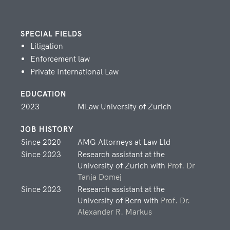
ATTORNEY AT LAW AND
NOTARY
SPECIAL FIELDS
Litigation
Enforcement law
Private International Law
Christoph Lehmann
EDUCATION
TAX EXPERT, OF COUNSEL
2023
MLaw University of Zurich
JOB HISTORY
Since 2020
AMG Attorneys at Law Ltd
Zorica Mijatovic
Since 2023
Research assistant at the
ATTORNEY AT LAW AND
University of Zurich with
Prof. Dr
NOTARY
Tanja Domej
Since 2023
Research assistant at the
University of Bern with
Prof. Dr.
Alexander R. Markus
Yannick Schmuki